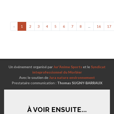
‹
1
2
3
4
5
6
7
8
...
16
17
Un événement organisé par
Jur'Anime Sports
et le
Syndicat
inteprofessionnel du Morbier
Avec le soutien de
Jura nature environnement
Prestataire communication :
Thomas SUGNY-BARRAUX
À VOIR ENSUITE...